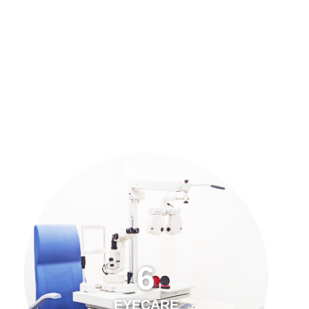
預約「全面眼科視光檢查」
21
Years of Services