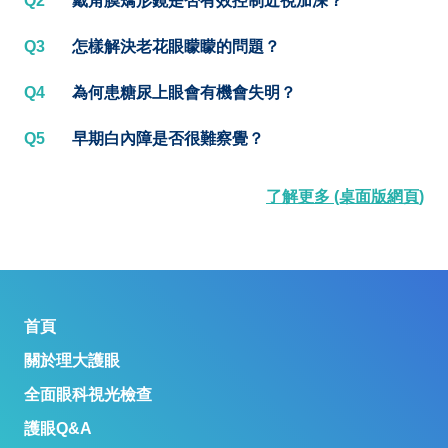
Q2
戴角膜矯形鏡是否有效控制近視加深？
Q3
怎樣解決老花眼矇矇的問題？
Q4
為何患糖尿上眼會有機會失明？
Q5
早期白內障是否很難察覺？
了解更多 (桌面版網頁)
首頁
關於理大護眼
全面眼科視光檢查
護眼Q&A