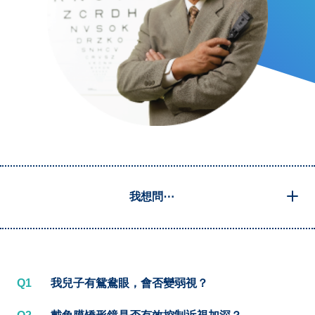
我想問⋯
Q1
我兒子有鴛鴦眼，會否變弱視？