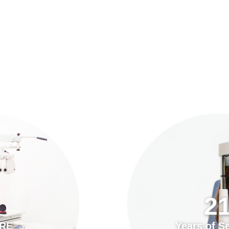
預約「全面眼科視光檢查」
21
Years of Services