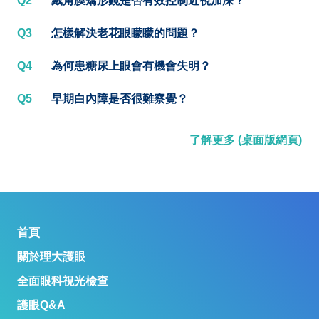
Q2
戴角膜矯形鏡是否有效控制近視加深？
Q3
怎樣解決老花眼矇矇的問題？
Q4
為何患糖尿上眼會有機會失明？
Q5
早期白內障是否很難察覺？
了解更多 (桌面版網頁)
首頁
關於理大護眼
全面眼科視光檢查
護眼Q&A