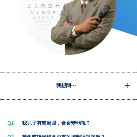
我想問⋯
Q1
我兒子有鴛鴦眼，會否變弱視？