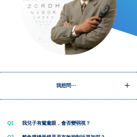
我想問⋯
Q1
我兒子有鴛鴦眼，會否變弱視？