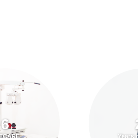
預約「全面眼科視光檢查」
21
Years of Services