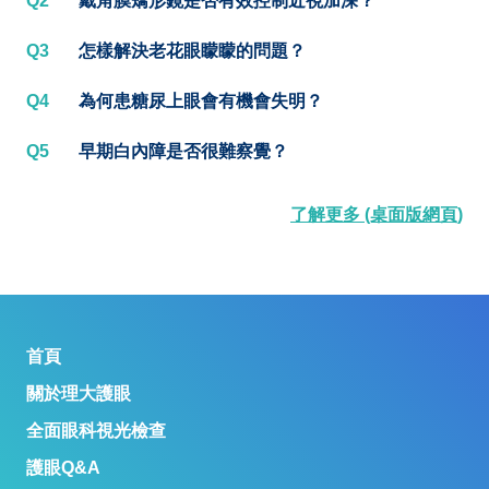
Q2
戴角膜矯形鏡是否有效控制近視加深？
Q3
怎樣解決老花眼矇矇的問題？
Q4
為何患糖尿上眼會有機會失明？
Q5
早期白內障是否很難察覺？
了解更多 (桌面版網頁)
首頁
關於理大護眼
全面眼科視光檢查
護眼Q&A