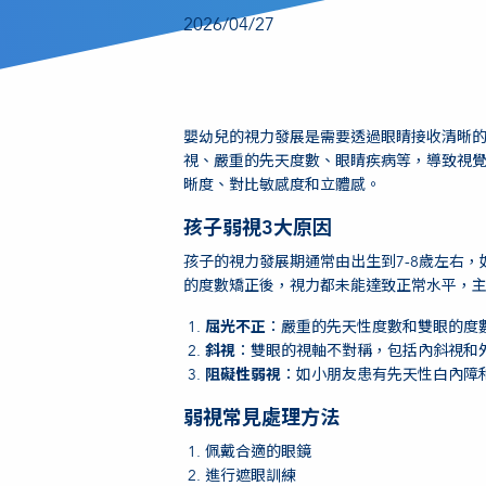
2026/04/27
嬰幼兒的視力發展是需要透過眼睛接收清晰
視、嚴重的先天度數、眼睛疾病等，導致視
晰度、對比敏感度和立體感。
孩子弱視3大原因
孩子的視力發展期通常由出生到7-8歲左右
的度數矯正後，視力都未能達致正常水平，主
屈光不正
：嚴重的先天性度數和雙眼的度
斜視
：雙眼的視軸不對稱，包括內斜視和
阻礙性弱視
：如小朋友患有先天性白內障
弱視常見處理方法
佩戴合適的眼鏡
進行遮眼訓練