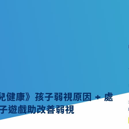
幼兒健康》孩子弱視原因 + 處
電子遊戲助改善弱視