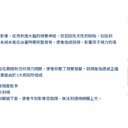
的影像，從而刺激大腦的視覺神經，但若因先天性的缺陷，包括斜
覺系統未能在幼童時期完整發育，便會造成弱視，影響孩子視力的清
，如在期間有任何視力問題，便會抑壓了視覺發展。弱視是指透過正確
要是由於3大原因所造成
數相差較多
外斜視
和眼臉下垂，便會令到影像受阻隔，無法到達視網膜上方。