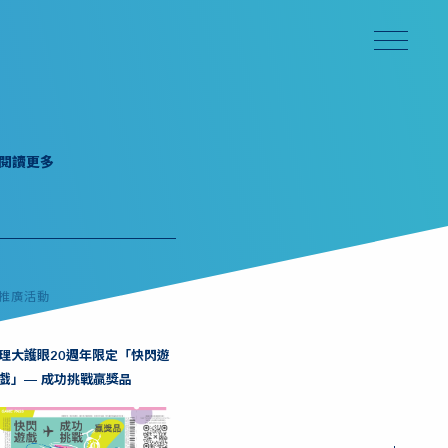
閱讀更多
推廣活動
理大護眼20週年限定「快閃遊
戲」— 成功挑戰贏獎品