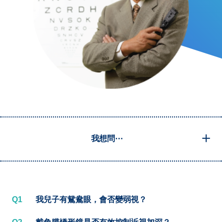
我想問⋯
Q1
我兒子有鴛鴦眼，會否變弱視？