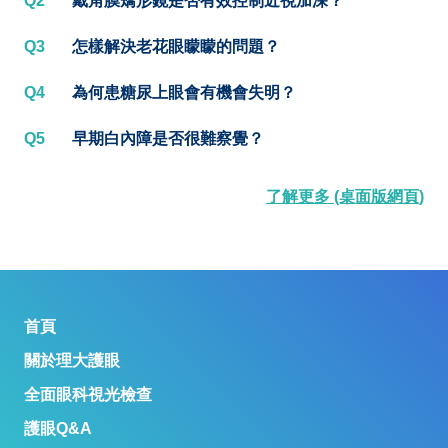
Q2
戴角膜矯形鏡是否有效控制近視加深？
Q3
怎樣解決老花眼矇矇的問題？
Q4
為何患糖尿上眼會有機會失明？
Q5
早期白內障是否很難察覺？
了解更多 (桌面版網頁)
首頁
關於理大護眼
全面眼科視光檢查
護眼Q&A