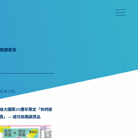
閱讀更多
推廣活動
理大護眼20週年限定「快閃遊
戲」— 成功挑戰贏獎品