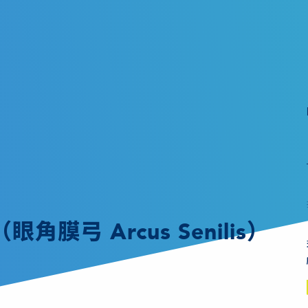
膜弓 Arcus Senilis）