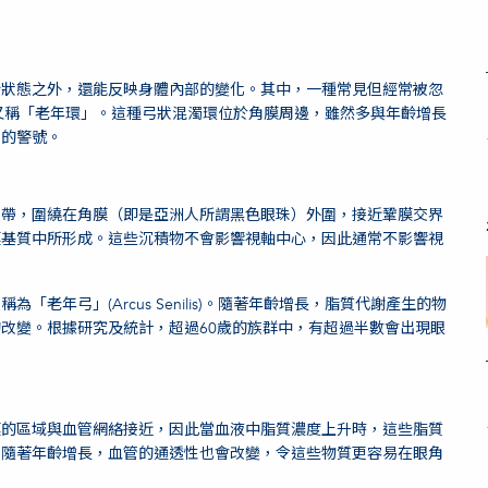
康狀態之外，還能反映身體內部的變化。其中，一種常見但經常被忽
lis)，又稱「老年環」。這種弓狀混濁環位於角膜周邊，雖然多與年齡增長
題的警號。
濁帶，圍繞在角膜（即是亞洲人所謂黑色眼珠）外圍，接近鞏膜交界
膜基質中所形成。這些沉積物不會影響視軸中心，因此通常不影響視
老年弓」(Arcus Senilis)。隨著年齡增長，脂質代謝產生的物
改變。根據研究及統計，超過60歲的族群中，有超過半數會出現眼
膜的區域與血管網絡接近，因此當血液中脂質濃度上升時，這些脂質
。隨著年齡增長，血管的通透性也會改變，令這些物質更容易在眼角