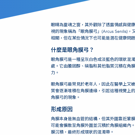
眼睛為靈魂之窗，其外觀除了透露情感與健
視的現象稱為「眼角膜弓」(Arcus Seni
相關，但在某些情況下也可能是潛在健康問
什麼是眼角膜弓？
眼角膜弓是一種呈灰白色或淡藍色的環狀混
處。它由膽固醇、磷脂和其他脂質沉積在角
力。
眼角膜弓最常見於老年人，因此在醫學上又被稱為「
質會逐漸堆積在角膜邊緣，引起這種視覺上的
角膜弓的現象。
形成原因
角膜本身是無血管的結構，但其外圍靠近鞏
可能會擴散至角膜外圍並沉積於角膜組織內
膜沉積，最終形成環狀的混濁帶。