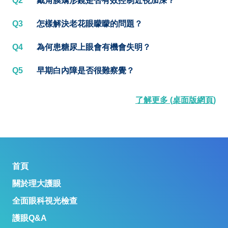
Q2
戴角膜矯形鏡是否有效控制近視加深？
Q3
怎樣解決老花眼矇矇的問題？
Q4
為何患糖尿上眼會有機會失明？
Q5
早期白內障是否很難察覺？
了解更多 (桌面版網頁)
首頁
關於理大護眼
全面眼科視光檢查
護眼Q&A