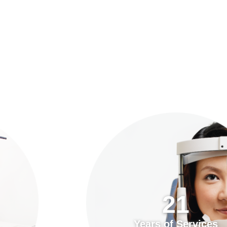
預約「全面眼科視光檢查」
21
Years of Services