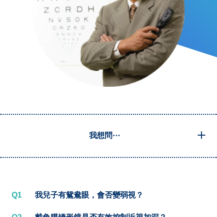
我想問⋯
Q1
我兒子有鴛鴦眼，會否變弱視？