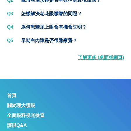
Q2
戴角膜矯形鏡是否有效控制近視加深？
Q3
怎樣解決老花眼矇矇的問題？
Q4
為何患糖尿上眼會有機會失明？
Q5
早期白內障是否很難察覺？
了解更多 (桌面版網頁)
首頁
關於理大護眼
全面眼科視光檢查
護眼Q&A