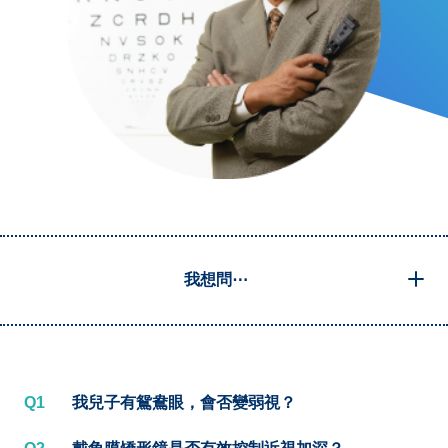
我想問⋯
Q1
我兒子有鴛鴦眼，會否變弱視？