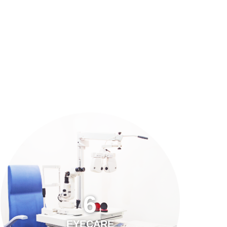
預約「全面眼科視光檢查」
21
Years of Services