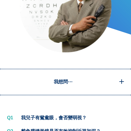
我想問⋯
Q1
我兒子有鴛鴦眼，會否變弱視？