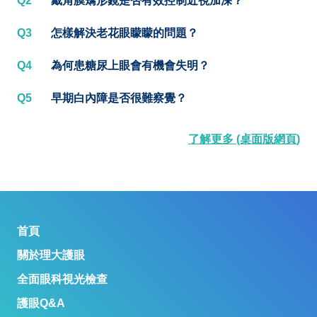
Q2
戴角膜矯形鏡是否有效控制近視加深？
Q3
怎樣解決老花眼矇矇的問題？
Q4
為何患糖尿上眼會有機會失明？
Q5
早期白內障是否很難察覺？
了解更多 (桌面版網頁)
首頁
關於理大護眼
全面眼科視光檢查
護眼Q&A