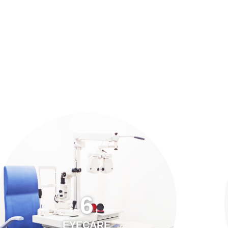
預約「全面眼科視光檢查」
21
Years of Services