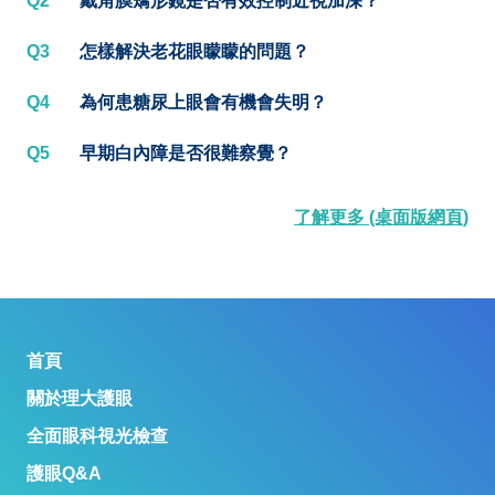
Q2
戴角膜矯形鏡是否有效控制近視加深？
Q3
怎樣解決老花眼矇矇的問題？
Q4
為何患糖尿上眼會有機會失明？
Q5
早期白內障是否很難察覺？
了解更多 (桌面版網頁)
首頁
關於理大護眼
全面眼科視光檢查
護眼Q&A