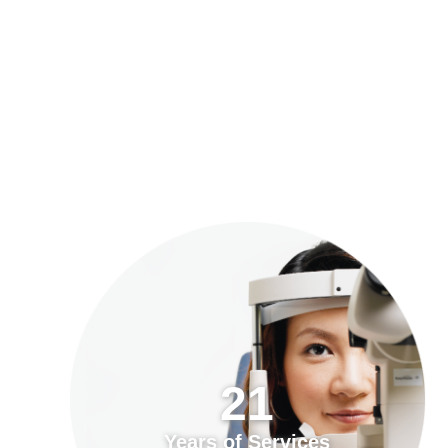
預約「全面眼科視光檢查」
21
Years of Services