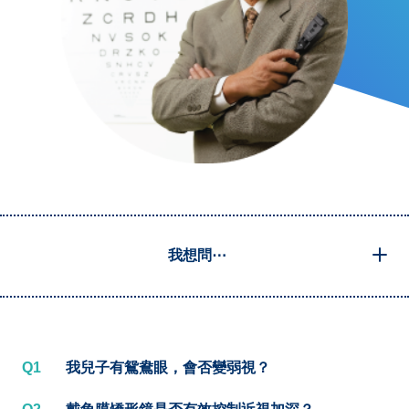
我想問⋯
Q1
我兒子有鴛鴦眼，會否變弱視？