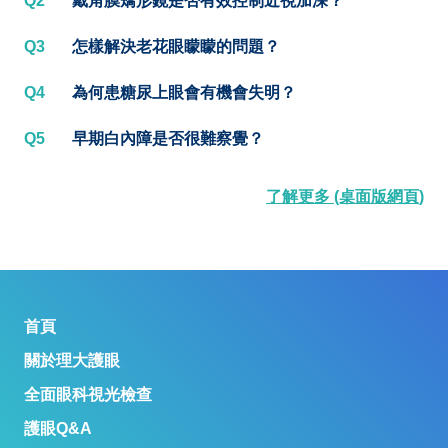
Q2
戴角膜矯形鏡是否有效控制近視加深？
Q3
怎樣解決老花眼矇矇的問題？
Q4
為何患糖尿上眼會有機會失明？
Q5
早期白內障是否很難察覺？
了解更多 (桌面版網頁)
首頁
關於理大護眼
全面眼科視光檢查
護眼Q&A