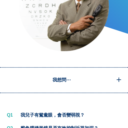
我想問⋯
Q1
我兒子有鴛鴦眼，會否變弱視？