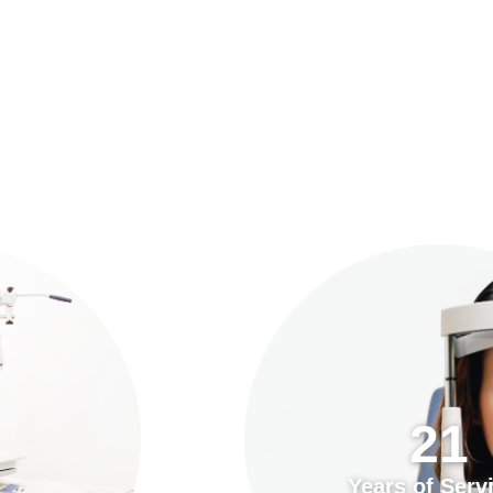
預約「全面眼科視光檢查」
21
Years of Services