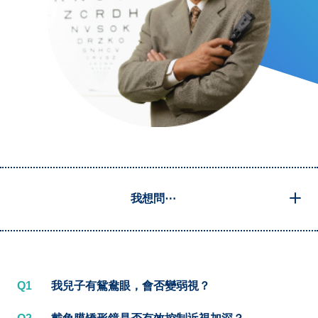
我想問⋯
Q1
我兒子有鴛鴦眼，會否變弱視？