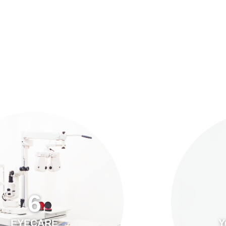
預約「全面眼科視光檢查」
21
Years of Services