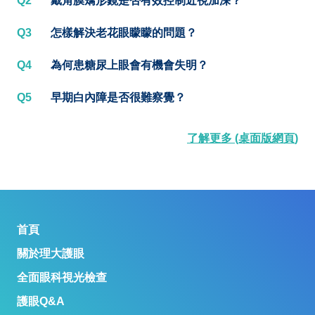
Q2
戴角膜矯形鏡是否有效控制近視加深？
Q3
怎樣解決老花眼矇矇的問題？
Q4
為何患糖尿上眼會有機會失明？
Q5
早期白內障是否很難察覺？
了解更多 (桌面版網頁)
首頁
關於理大護眼
全面眼科視光檢查
護眼Q&A