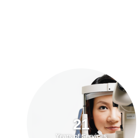
預約「全面眼科視光檢查」
21
Years of Services