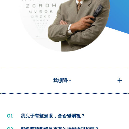
我想問⋯
Q1
我兒子有鴛鴦眼，會否變弱視？