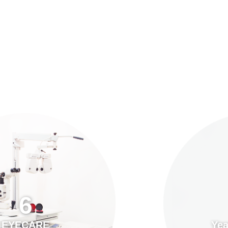
預約「全面眼科視光檢查」
21
Years of Services