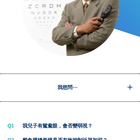
我想問⋯
Q1
我兒子有鴛鴦眼，會否變弱視？