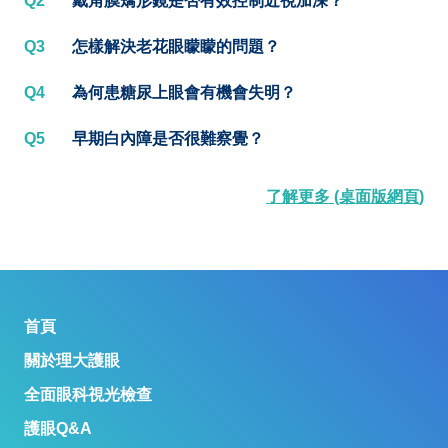
Q2
戴角膜矯形鏡是否有效控制近視加深？
Q3
怎樣解決老花眼矇矇的問題？
Q4
為何患糖尿上眼會有機會失明？
Q5
早期白內障是否很難察覺？
了解更多 (桌面版網頁)
首頁
關於理大護眼
全面眼科視光檢查
護眼Q&A