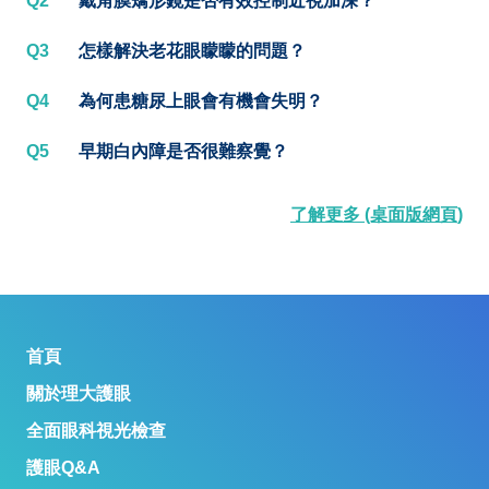
Q2
戴角膜矯形鏡是否有效控制近視加深？
Q3
怎樣解決老花眼矇矇的問題？
Q4
為何患糖尿上眼會有機會失明？
Q5
早期白內障是否很難察覺？
了解更多 (桌面版網頁)
首頁
關於理大護眼
全面眼科視光檢查
護眼Q&A