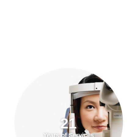
預約「全面眼科視光檢查」
21
Years of Services