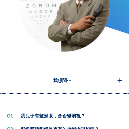
我想問⋯
Q1
我兒子有鴛鴦眼，會否變弱視？