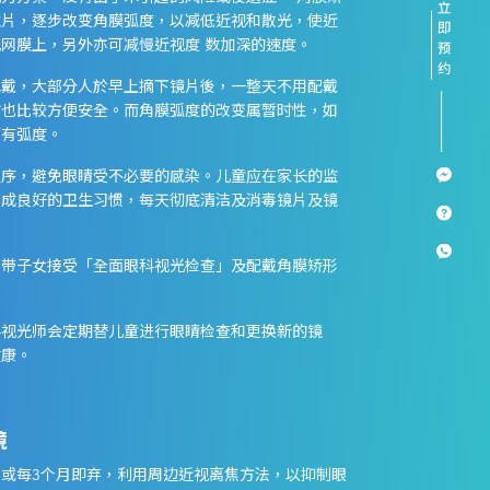
镜片，逐步改变角膜弧度，以减低近视和散光，使近
网膜上，另外亦可减慢近视度 数加深的速度。
配戴，大部分人於早上摘下镜片後，一整天不用配戴
时也比较方便安全。而角膜弧度的改变属暂时性，如
原有弧度。
程序，避免眼睛受不必要的感染。儿童应在家长的监
养成良好的卫生习惯，每天彻底清洁及消毒镜片及镜
先带子女接受「全面眼科视光检查」及配戴角膜矫形
科视光师会定期替儿童进行眼睛检查和更换新的镜
健康。
镜
或每3个月即弃，利用周边近视离焦方法，以抑制眼