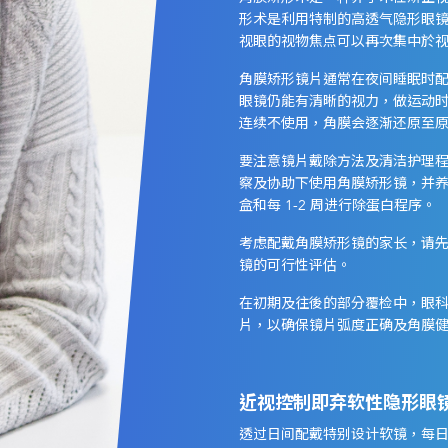
形术是利用特制的高透气隐形眼
视眼的视物焦点可以再次集中於视
角膜矫形镜片通常在夜间睡眠时
眼镜仍能有清晰的视力，做运动
连续不使用，角膜会逐渐还原至
要注意镜片戴除方法及清洁护理
察及协助下使用角膜矫形镜，并
盒和每 1-2 周进行除蛋白程序。
考虑配戴角膜矫形镜的家长，请
镜的可行性评估。
在初期及往後的部分覆检中，眼
片，以确保镜片弧度正确及角膜
近视控制即弃软性隐形眼
透过日间配戴特别设计软镜，每日