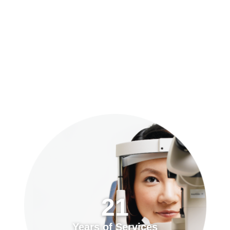
預約「全面眼科視光檢查」
21
Years of Services