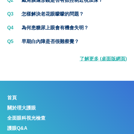
Q2
戴角膜矯形鏡是否有效控制近視加深？
Q3
怎樣解決老花眼矇矇的問題？
Q4
為何患糖尿上眼會有機會失明？
Q5
早期白內障是否很難察覺？
了解更多 (桌面版網頁)
首頁
關於理大護眼
全面眼科視光檢查
護眼Q&A