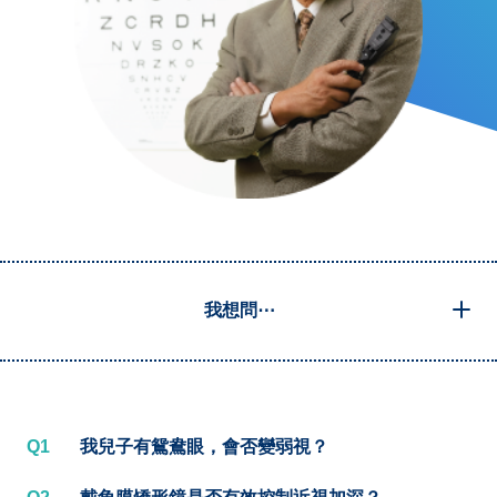
我想問⋯
Q1
我兒子有鴛鴦眼，會否變弱視？