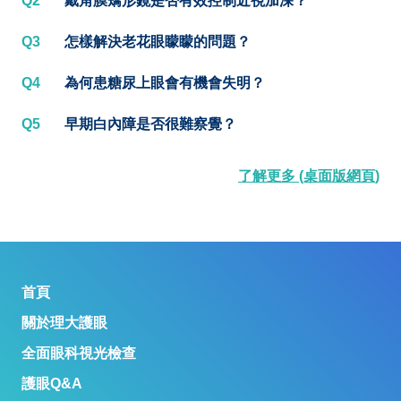
Q2
戴角膜矯形鏡是否有效控制近視加深？
Q3
怎樣解決老花眼矇矇的問題？
Q4
為何患糖尿上眼會有機會失明？
Q5
早期白內障是否很難察覺？
了解更多 (桌面版網頁)
首頁
關於理大護眼
全面眼科視光檢查
護眼Q&A