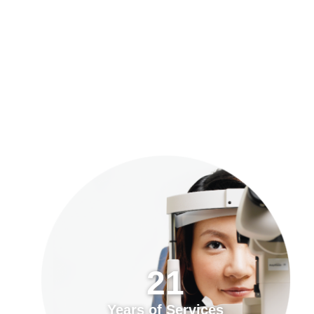
預約「全面眼科視光檢查」
21
Years of Services