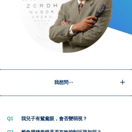
我想問⋯
Q1
我兒子有鴛鴦眼，會否變弱視？