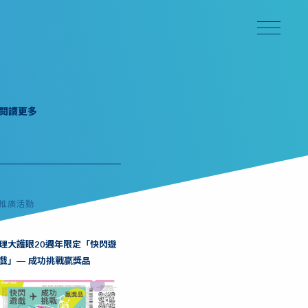
閱讀更多
推廣活動
理大護眼20週年限定「快閃遊
戲」— 成功挑戰贏獎品