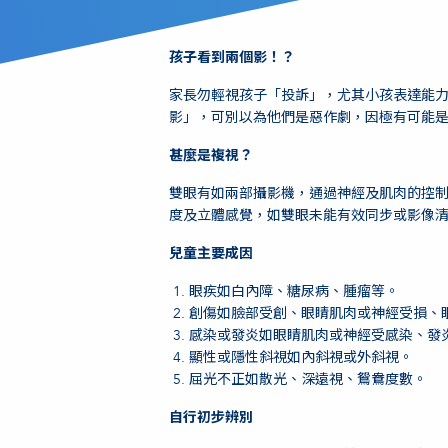
孩子看到兩個影！？
家長勿輕視孩子「投訴」，尤其小孩表達能
影」，可別以為他們是惡作劇，因極有可能
甚麼是複視？
雙眼有如兩部攝影機，通過神經及肌肉的控
度及立體感覺，如雙眼未能有效同步或影像
兒童主要成因
眼疾如白內障、糖尿病、腫瘤等。
創傷如臉部受創、眼睛肌肉或神經受損、
感染或發炎如眼睛肌肉或神經受感染、發
顯性或隱性斜視如內斜視或外斜視。
屈光不正如散光、深遠視、鴛鴦度數。
自行初步辨別