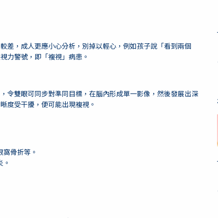
力較差，成人更應小心分析，別掉以輕心，例如孩子說「看到兩個
是視力警號，即「複視」病患。
制，令雙眼可同步對準同目標，在腦內形成單一影像，然後發展出深
清晰度受干擾，便可能出現複視。
眼窩骨折等。
炎。