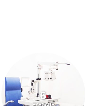
預約「全面眼科視光檢查」
21
Years of Services