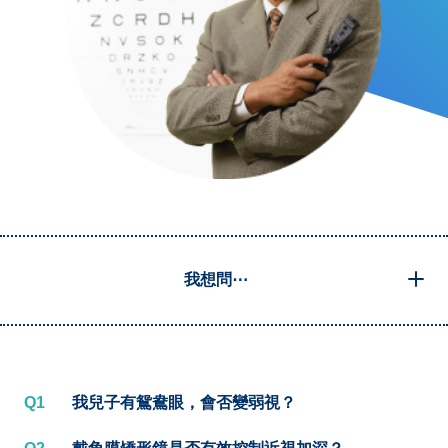
我想問⋯
Q1
我兒子有鴛鴦眼，會否變弱視？