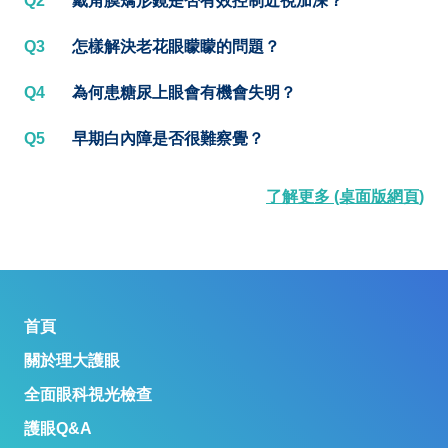
Q2
戴角膜矯形鏡是否有效控制近視加深？
Q3
怎樣解決老花眼矇矇的問題？
Q4
為何患糖尿上眼會有機會失明？
Q5
早期白內障是否很難察覺？
了解更多 (桌面版網頁)
首頁
關於理大護眼
全面眼科視光檢查
護眼Q&A